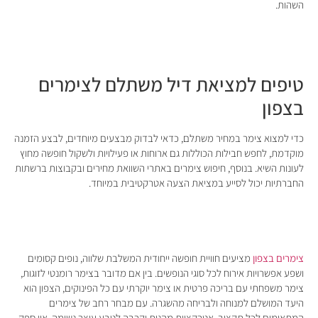
השהות.
טיפים למציאת דיל משתלם לצימרים
בצפון
כדי למצוא צימר במחיר משתלם, כדאי לבדוק מבצעים מיוחדים, לבצע הזמנה
מוקדמת, לחפש חבילות הכוללות גם ארוחות או פעילויות ולשקול חופשה מחוץ
לעונות השיא. בנוסף, חיפוש צימרים באתרי השוואת מחירים ובקבוצות ברשתות
החברתיות יכול לסייע במציאת הצעה אטרקטיבית במיוחד.
צימרים בצפון
מציעים חוויית חופשה ייחודית המשלבת שלווה, נופים קסומים
ושפע אפשרויות אירוח לכל סוגי הנופשים. בין אם מדובר בצימר רומנטי לזוגות,
צימר משפחתי עם בריכה פרטית או צימר יוקרתי עם כל הפינוקים, הצפון הוא
היעד המושלם למנוחה ולבריחה מהשגרה. עם מבחר רחב של צימרים
המתאימים לכל תקציב, אטרקציות מהנות וקרבה לטבע עוצר נשימה, אין ספק