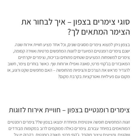
סוגי צימרים בצפון – איך לבחור את
הצימר המתאים לך?
בצפון ניתן למצוא צימרים מסוגים שונים, וכל אחד מציע חוויית אירוח שונה.
ישנם צימרים רומנטיים המיועדים לזוגות המחפשים פרטיות ואווירה קסומה,
צימרים למשפחות המציעים שטחים פתוחים ובריכות, וצימרים יוקרתיים
המאובזרים בג’קוזי פרטי, סאונה ואפילו ארוחות שף. כאשר בוחרים צימר, חשוב
להגדיר מראש את הצרכים והציפיות מהחופשה – האם מחפשים שקט ורוגע, או
מקום עם פעילויות ואטרקציות בקרבת מקום?
צימרים רומנטיים בצפון – חוויית אירוח לזוגות
זוגות המחפשים חופשה אינטימית ומיוחדת ימצאו בצפון שלל צימרים רומנטיים
המותאמים במיוחד עבורם. צימרים כאלה ממוקמים לרוב במקומות מבודדים
ושקטים, ומציעים עיצוב מוקפד, ג'קוזי פרטי, תאורה רומנטית, בקבוק יין על