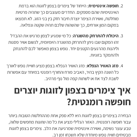
חופשה אינטימית
: הייחוד של צימרים בצפון לזוגות הוא ברמת
האינטימיות שהם מספקים. החדרים מעוצבים כך שתהיה פרטיות
מוחלטת, ואווירת הצימר יוצרת חיבור חזק בין בני הזוג. לא תמצאו
במקום המון אורחים, כך שהשהות שלכם תהיה שקטה ונפלאה.
היכולת להתרחק מהשגרה
: כל מי שמגיע לצפון מרגיש את ההבדל
זהו המקום שבו ניתן להתרחק מהשגרה היומיומית, לנשום אוויר פסגות
וליהנות מהרגעים הקטנים יחד. נופש בצפון מאפשר לכם להתנתק
ולהתמקד בזוגיות.
מזג האוויר הנפלא
: מזג האוויר הנפלא בצפון מציע חוויית נופש לאורך
כל השנה הקיץ בהיר, האביב פורח והחורף רומנטי במיוחד עם אפשרות
לשבת לצד אח או לשתות קפה מול נוף מרהיב.
איך צימרים בצפון לזוגות יוצרים
חופשה רומנטית?
הבחירה בצימרים בצפון לזוגות היא ללא ספק אחת מההחלטות הטובות ביותר
עבור חופשה רומנטית. האזור הגלילי מציע את כל מה שזוגות מחפשים שלווה,
טבע עוצר נשימה, ואווירה אינטימית שמרגיעה את הלב. צימרים בצפון לזוגות
מבטיחים חווית נופש מיוחדת שלא תשכחו זמן רב.