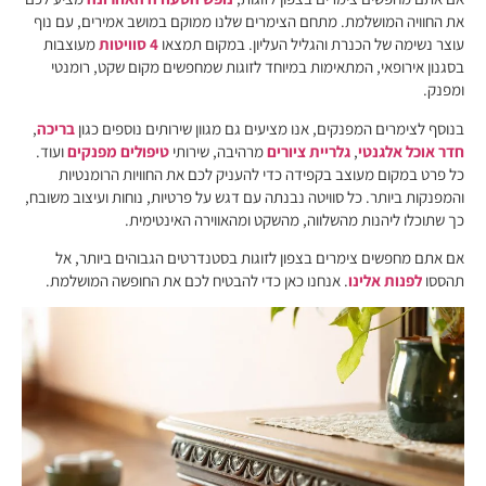
את החוויה המושלמת. מתחם הצימרים שלנו ממוקם במושב אמירים, עם נוף
עוצר נשימה של הכנרת והגליל העליון. במקום תמצאו
4 סוויטות
מעוצבות
בסגנון אירופאי, המתאימות במיוחד לזוגות שמחפשים מקום שקט, רומנטי
ומפנק.
בנוסף לצימרים המפנקים, אנו מציעים גם מגוון שירותים נוספים כגון
בריכה
,
חדר אוכל אלגנטי
,
גלריית ציורים
מרהיבה, שירותי
טיפולים מפנקים
ועוד.
כל פרט במקום מעוצב בקפידה כדי להעניק לכם את החוויות הרומנטיות
והמפנקות ביותר. כל סוויטה נבנתה עם דגש על פרטיות, נוחות ועיצוב משובח,
כך שתוכלו ליהנות מהשלווה, מהשקט ומהאווירה האינטימית.
אם אתם מחפשים צימרים בצפון לזוגות בסטנדרטים הגבוהים ביותר, אל
תהססו
לפנות אלינו
. אנחנו כאן כדי להבטיח לכם את החופשה המושלמת.