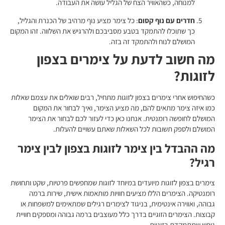
למנוחה, כשהאוויר הצח של הגליל עושה את העבודה.
חדרים עם נוף קסום
: כל צימר מציע נוף מרהיב של הכנרת והגליל,
כך שתוכלו להתמקד בטבע מסביבכם ולהרגיש את השלווה. זהו המקום
המושלם לנוח ולהתמקד זה בזה.
מה חשוב לדעת על צימרים בצפון
לזוגות?
כשהחיפוש אחרי צימרים בצפון לזוגות מתחיל, רבים שואלים את עצמם שאלות
כמו איזה צימר מתאים להם, מה מציע הצימר, ואיך לבחור את המקום
המושלם לחופשה רומנטית. אנחנו כאן כדי לעזור לכם לבחור את הצימר
המושלם ולספק תשובות לכל השאלות שאתם עשויים להעלות.
מה ההבדל בין צימר לזוגות בצפון לבין צימר
רגיל?
צימרים בצפון לזוגות מיועדים במיוחד לזוגות שמחפשים פרטיות, שקט ותחושת
רומנטיקה. הצימרים הללו מציעים חוויות מותאמות אישית, שירות ברמה
גבוהה, ואווירה אינטימית, בניגוד לצימרים רגילים שמתאימים למשפחות או
קבוצות. הצימרים הזוגיים בדרך כלל מעוצבים ברמה גבוהה ומספקים חוויית
נופש שמתמקדת בזוגיות.