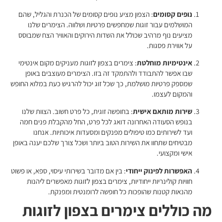
נופים קסומים
: הצפון מציע נופים קסומים של הכנרת והגליל, שהם
המושלמים עבור זוגות שמחפשים פרטיות ושלווה. הצימרים שלנו
מציעים נוף מרהיב שכולל את השדות הירוקים והאוויר הצח שמבוסס
על אווירת פסגות.
אינטימיות מוחלטת
: צימרים בצפון לזוגות מעניקים מקום אינטימי
שבו אפשר להתבודד ולהתמקד זה בזו. הצימרים מעוצבים באופן
שמספק פרטיות מושלמת, כך שכל זוג יכול להרגיש כעת במלוא החופש
והמקום לעצמו.
שירות מותאם אישית
: בחופשה זוגית, כל פרט חשוב. הצוות שלנו
בנופש הסעודה האחרונה דואג לכל פרט, החל מהקבלת פנים חמה
ועד לשירותים כמו טיפולים מפנקים ומסעדות איכותיות. אנחנו
מבטיחים שתחוו את השירות הטוב ביותר ושכל צורך שלכם יענה באופן
אישי ומקצועי.
האפשרות לפינוק ייחודי
: בין אם מדובר בשירותי עיסוי, ספא, או פשוט
חוויות קולינריות ייחודיות, צימרים בצפון לזוגות מאפשרים ליהנות
מהנאות קטנות שהופכות כל חופשה לרומנטית ומפנקת.
מה כוללים צימרים בצפון לזוגות