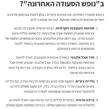
ב"נופש הסעודה האחרונה"?
בנופש הסעודה האחרונה אנו מציעים צימרים בצפון לזוגות עם מגוון שירותים
ייחודיים שיבטיחו לכם חוויה מפנקת. הנה מה שמחכה לכם:
סוויטות מעוצבות ויוקרתיות
: הצימרים שלנו מעוצבים בסגנון
אירופאי שמעניק תחושת יוקרה ואלגנטיות. כל סוויטה כוללת עיצוב
רומנטי ופרטי, עם ריהוט עתיק ואלמנטים עיצוביים שמשרים תחושה של
בית חמימות. האווירה הצורכת במתחם מעוצבת במיוחד לזוגות
שמחפשים פרטיות ורומנטיקה.
חדר אוכל אלגנטי
: באווירה אינטימית ומעוצבת, תוכלו להינות
מארוחות מפנקות המוגשות בחדר אוכל אלגנטי, שמציע חוויית אוכל
ברמה גבוהה במיוחד. כל ארוחה נבחרת בקפידה, עם דגש על מנות
איכותיות ומרשימות.
גלריית ציורים
: המקום שלנו מציע גם חוויית תרבות ויצירה, עם גלריית
ציורים שהוצגה על ידי בעלת הבית, בלה. זהו מקום מושלם להירגע
ולהתפעל מיצירות אומנות שמוסיפות לאווירה הרומנטית.
בריכה פרטית
: הצימרים כוללים בריכה פרטית שבה תוכלו להתרגע
ולהשלים את החופשה עם שקט ושלווה. הבריכה מספקת מקום מושלם