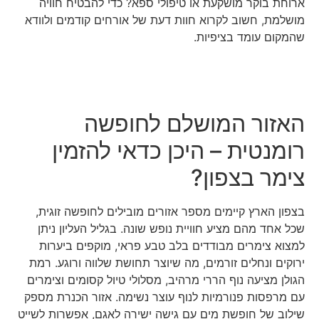
ארוחת בוקר מושקעת או טיפולי ספא? כדי להבטיח חוויה
מושלמת, חשוב לקרוא חוות דעת של אורחים קודמים ולוודא
שהמקום עומד בציפיות.
האזור המושלם לחופשה
רומנטית – היכן כדאי להזמין
צימר בצפון?
בצפון הארץ קיימים מספר אזורים מובילים לחופשה זוגית,
שכל אחד מהם מציע חוויית נופש שונה. בגליל העליון ניתן
למצוא צימרים מבודדים בלב טבע פראי, מוקפים ביערות
ירוקים ונחלים זורמים, מה שיוצר תחושת שלווה ורוגע. רמת
הגולן מציעה נוף הררי מרהיב, מסלולי טיול קסומים וצימרים
עם מרפסות פנורמיות לנוף עוצר נשימה. אזור הכנרת מספק
שילוב של חופשת מים עם גישה ישירה לאגם, אפשרות לשייט