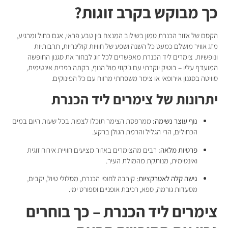
כך מבוקש בקרב זוגות?
הקסם של אזור הכנרת טמון בשילוב המנצח בין טבע פראי, אגם כחול ומרגיע,
מזג אוויר מושלם כמעט כל השנה ושפע של חוויות קולינריות, תרבותיות
ונופשיות. צימרים ליד הכנרת מאפשרים לכל זוג לבחור את סגנון החופשה
המועדף עליו – בוטיק יוקרתי עם ג'קוזי מול הנוף, בקתה כפרית אינטימית,
סוויטה בסגנון אירופאי או צימר משפחתי מרווח עם כל הפינוקים.
יתרונות של צימרים ליד הכנרת
נוף עוצר נשימה:
ממרפסת הצימר תוכלו לצפות בכל שעות היום במים
הכחולים, הרי הגליל והרמת הגולן ברקע.
פרטיות מלאה:
רבים מהצימרים באזור מציעים חוויית אירוח זוגית
ואינטימית, מנותקת מהמולת העיר.
גישה קלה לאטרקציות:
קירבה לחופי הכנרת, מסלולי טיול, יקבים,
מסעדות גורמה, ספא, רכיבת אופניים וספורט ימי.
צימרים ליד הכנרת – כך בוחרים