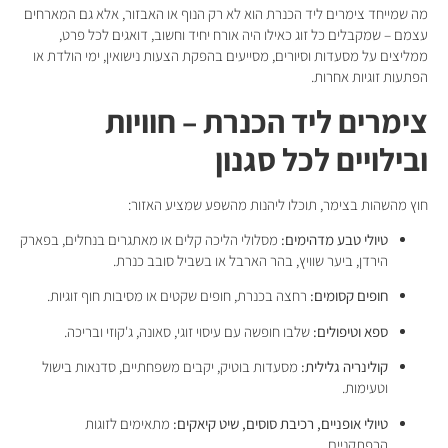
מה שמייחד צימרים ליד הכנרת הוא לא רק הנוף או האבזור, אלא גם המארחים
עצמם – שמקבלים כל זוג כאילו היה אורח יחיד וחשוב, דואגים לכל פרט,
ממליצים על מסעדות וסיורים, מסייעים בהפקת הצעות נישואין, ימי הולדת או
הפתעות זוגיות אחרות.
צימרים ליד הכנרת – חוויות
ובילויים לכל סגנון
חוץ מהשהות בצימר, תוכלו ליהנות מהשפע שמציע האזור:
טיולי טבע מדהימים:
מסלולי הליכה קלים או מאתגרים בנחלים, בפארק
הירדן, ביער שוויץ, בהר הארבל או בשביל סובב כנרת.
חופים קסומים:
רחצה בכנרת, חופים שקטים או מסיבות חוף זוגיות.
ספא וטיפולים:
שלבו חופשה עם עיסוי זוגי, סאונה, ג'קוזי ובריכה.
קולינריה גלילית:
מסעדות בוטיק, יקבים משפחתיים, סדנאות בישול
וטעימות.
טיולי אופניים, רכיבת סוסים, שיט קיאקים:
מתאימים לזוגות
הרפתקניים.