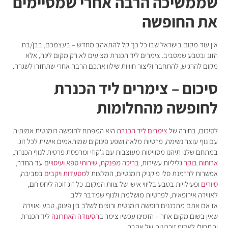
שממשיכה הרבה אחרי שמסיימים
את החופשה
אין עוד מקום בישראל שבו כל כך קל להתאהב מחדש – בעצמכם, בבן/בת
הזוג ובטבע שמסביב. צימרים ליד הכנרת מציעים לא רק מקום לינה, אלא
מקום להרגיש, להתחבר וליצור חוויות שילוו אתכם הרבה אחרי שתחזרו לשגרה.
סיכום – צימרים ליד הכנרת
לחופשה מהחלומות
לסיכום, בחירה של
צימרים ליד הכנרת
היא המפתח לחופשה רומנטית אמיתית
עם נוף עוצר נשימה, פרטיות מלאה ושפע פינוקים שמותאמים אישית לכל זוג.
במתחם שלנו תיהנו מסוויטות מעוצבות עם ג'קוזי ומרפסת פרטית לנוף הכנרת,
ארוחות בוקר
גליליות עשירות,
בריכה מפנקת
,
שירותי ספא ועיסויים
עד החדר,
אפשרות להזמנת סלי פיקניק רומנטיים, המלצות ל
מסעדות ויקבים
בסביבה,
סיורים
ופעילויות בטבע בליווי אישי של צוות המקום. כל זוג זוכה ליחס חם,
לאווירה אירופאית, לפרטיות מושלמת ולנוף שמדבר ללב.
אז אם אתם מתכננים חופשה רומנטית ורוצים לשלב בין פינוק, טבע ואווירה
שאין בשום מקום אחר – הזמינו עכשיו צימר ב
הסעודה האחרונה
ליד הכנרת
ותתחילו לאסוף זיכרונות של אהבה.