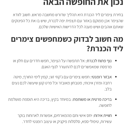
נכון את החופשה הבאה
בחירת צימרים ליד הכנרת היא תהליך שדורש מחשבה מראש. חשוב לוודא
שהצימר אכן ממוקם באזור עם תצפית יפה לכנרת, שיש בו את כל הפינוקים
שאתם אוהבים ושיש מענה לכל הדרישות האישיות שלכם.
מה חשוב לבדוק כשמחפשים צימרים
ליד הכנרת?
נוף פתוח לכנרת:
אל תתפשרו על הצימר, חפשו חדרים עם חלון או
מרפסת שמאפשרים לכם להתעורר לנוף האגם.
אבזור רומנטי:
חפשו צימרים עם ג'קוזי זוגי, קמין לימי החורף, מיטה
רחבה ומזרן איכותי, מטבחון מאובזר וכל פרט קטן שיעשה לכם נעים
בלב.
בריכה פרטית או משותפת:
במיוחד בקיץ, בריכה היא תוספת מושלמת
לחופשה.
חוויית אירוח:
יחס אישי וחם מהמארחים, אפשרות לארוחות בוקר
עשירות, טיפולי ספא, סלסלות פיקניק או עיצוב רומנטי לחדר.